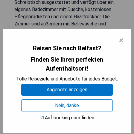
Schreibtisch ausgestattet und verfügt über ein
eigenes Badezimmer mit Dusche, kostenlosen
Pflegeprodukten und einem Haartrockner. Die
Zimmer sind außerdem mit Bettwäsche und
Handtüchern ausgestattet. Das tägliche
×
Frühstück bietet eine Auswahl an Buffet-,
kontinentalen oder italienischen Optionen an. Der
Reisen Sie nach Belfast?
Botanic Gardens Belfast liegt nur 700 m von der
Finden Sie Ihren perfekten
Unterkunft entfernt, während die St. Peter's
Cathedral in Belfast nur 3,1 km entfernt ist. Der
Aufenthaltsort!
nächstgelegene Flughafen ist der George Best
Tolle Reiseziele und Angebote für jedes Budget.
Belfast City Airport in einer Entfernung von 7 km.
- Luxuriöses Boutique-Hotel in zentraler Lage
Angebote anzeigen
- Kostenlose Parkplätze für Gäste
- Kostenloses WLAN im gesamten Hotel
Nein, danke
- Terrasse zum Entspannen
- Vielfältige Frühstücksoptionen
Auf booking.com finden
VERFÜGBARKEIT PRÜFEN