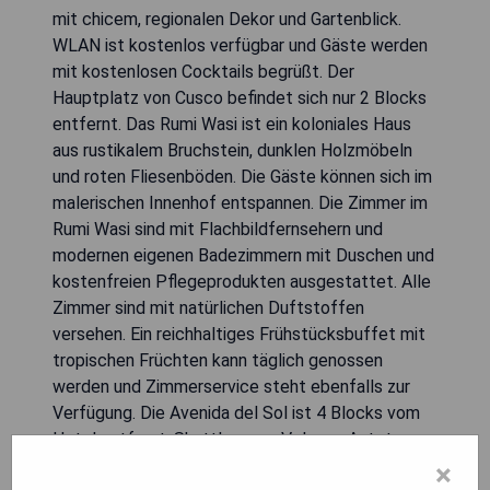
mit chicem, regionalen Dekor und Gartenblick.
WLAN ist kostenlos verfügbar und Gäste werden
mit kostenlosen Cocktails begrüßt. Der
Hauptplatz von Cusco befindet sich nur 2 Blocks
entfernt. Das Rumi Wasi ist ein koloniales Haus
aus rustikalem Bruchstein, dunklen Holzmöbeln
und roten Fliesenböden. Die Gäste können sich im
malerischen Innenhof entspannen. Die Zimmer im
Rumi Wasi sind mit Flachbildfernsehern und
modernen eigenen Badezimmern mit Duschen und
kostenfreien Pflegeprodukten ausgestattet. Alle
Zimmer sind mit natürlichen Duftstoffen
versehen. Ein reichhaltiges Frühstücksbuffet mit
tropischen Früchten kann täglich genossen
werden und Zimmerservice steht ebenfalls zur
Verfügung. Die Avenida del Sol ist 4 Blocks vom
Hotel entfernt. Shuttles zum Velazco Astete
Flughafen, der 5 km entfernt liegt, können
×