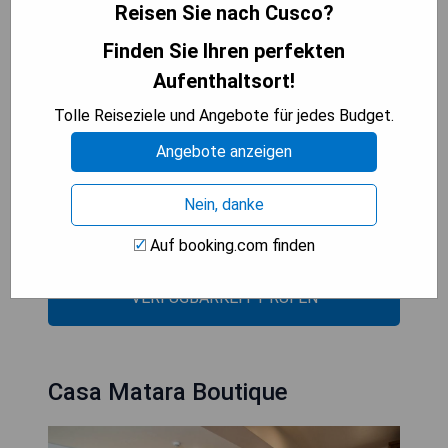
arrangiert werden.
Reisen Sie nach Cusco?
Finden Sie Ihren perfekten
- Kostenlose Cocktails zur Begrüßung
- Rustikales Kolonialhaus mit charmantem
Aufenthaltsort!
Innenhof
Tolle Reiseziele und Angebote für jedes Budget.
- Moderne Zimmerausstattung inklusive
Flachbildfernseher
Angebote anzeigen
- Tägliches Frühstücksbuffet mit tropischen
Früchten
Nein, danke
- Gute Lage in der Nähe des Hauptplatzes von
Cusco
Auf booking.com finden
VERFÜGBARKEIT PRÜFEN
Casa Matara Boutique