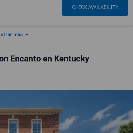
CHECK AVAILABILITY
strar más
on Encanto en Kentucky