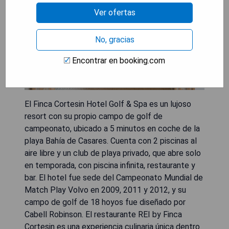
Ver ofertas
No, gracias
Encontrar en booking.com
El Finca Cortesin Hotel Golf & Spa es un lujoso
resort con su propio campo de golf de
campeonato, ubicado a 5 minutos en coche de la
playa Bahía de Casares. Cuenta con 2 piscinas al
aire libre y un club de playa privado, que abre solo
en temporada, con piscina infinita, restaurante y
bar. El hotel fue sede del Campeonato Mundial de
Match Play Volvo en 2009, 2011 y 2012, y su
campo de golf de 18 hoyos fue diseñado por
Cabell Robinson. El restaurante REI by Finca
Cortesin es una experiencia culinaria única dentro