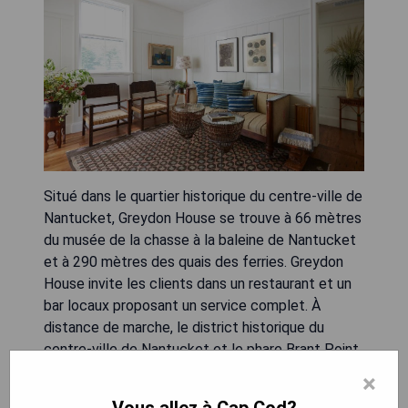
Situé dans le quartier historique du centre-ville de
Nantucket, Greydon House se trouve à 66 mètres
du musée de la chasse à la baleine de Nantucket
et à 290 mètres des quais des ferries. Greydon
House invite les clients dans un restaurant et un
bar locaux proposant un service complet. À
distance de marche, le district historique du
centre-ville de Nantucket et le phare Brant Point
se trouvent à 1,2 km. Il y a une réception ouverte
×
24h/24 sur place. Chaque chambre dispose d'une
Vous allez à Cap Cod?