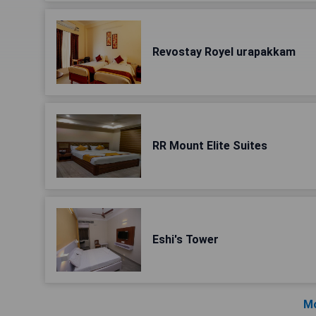
Revostay Royel urapakkam
RR Mount Elite Suites
Eshi's Tower
Mo