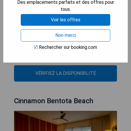
situé à 15 km du Zest Metropole ; moyennant des
Des emplacements parfaits et des offres pour
frais supplémentaires, l'établissement assure un
tous.
service de navette aéroport.
Voir les offres
- Chambres climatisées
Non merci
- Wi-Fi gratuit
- Parking privé gratuit
Rechercher sur booking.com
- Centre de remise en forme sur place
- Restaurant
VÉRIFIEZ LA DISPONIBILITÉ
Cinnamon Bentota Beach