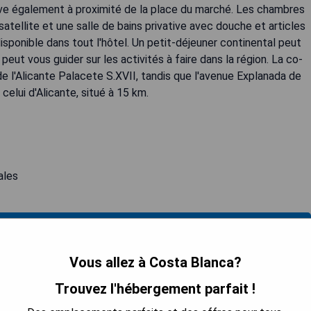
ve également à proximité de la place du marché. Les chambres
atellite et une salle de bains privative avec douche et articles
disponible dans tout l'hôtel. Un petit-déjeuner continental peut
peut vous guider sur les activités à faire dans la région. La co-
e l'Alicante Palacete S.XVII, tandis que l'avenue Explanada de
celui d'Alicante, situé à 15 km.
ales
 LA DISPONIBILITÉ
Vous allez à Costa Blanca?
Trouvez l'hébergement parfait !