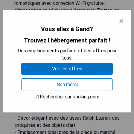
romantiques avec connexion Wi-Fi gratuite,
climatisation et télévision à écran plat. Toutes les
chambres disposent de salles de bains en granit
×
ou en marbre. Le petit-déjeuner luxueux
Vous allez à Gand?
comprend un service de serveur et du
champagne. Les clients peuvent se détendre au
Trouvez l'hébergement parfait !
bar ou près de la cheminée dans la bibliothèque et
Des emplacements parfaits et des offres pour
admirer les nombreux livres anciens et valises
tous.
Louis Vuitton. Le Pand Hotel offre une réception
ouverte 24h/24, un garage privé et un service de
Voir les offres
limousine exclusif. Le Groeningemuseum se
trouve à 250 mètres. La célèbre Rozenhoedkaai
Non merci
est juste en face de l'hôtel et offre une vue
pittoresque. La gare de Bruges se trouve à 15
Rechercher sur booking.com
minutes à pied.
- Décor élégant avec des tissus Ralph Lauren, des
antiquités et des objets d'art
- Emplacement idéal près de la place du marché,