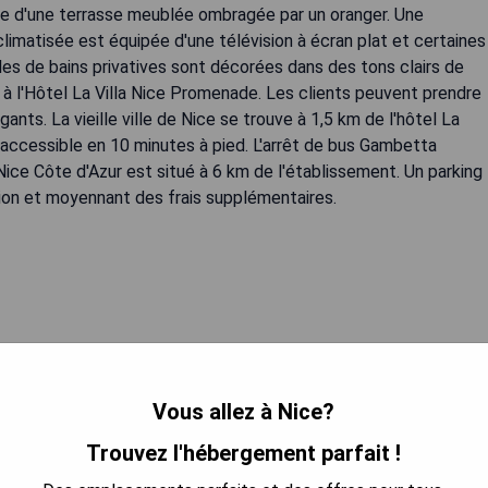
pose d'une terrasse meublée ombragée par un oranger. Une
limatisée est équipée d'une télévision à écran plat et certaines
s de bains privatives sont décorées dans des tons clairs de
s à l'Hôtel La Villa Nice Promenade. Les clients peuvent prendre
ants. La vieille ville de Nice se trouve à 1,5 km de l'hôtel La
accessible en 10 minutes à pied. L'arrêt de bus Gambetta
ice Côte d'Azur est situé à 6 km de l'établissement. Un parking
tion et moyennant des frais supplémentaires.
Vous allez à Nice?
 LA DISPONIBILITÉ
Trouvez l'hébergement parfait !