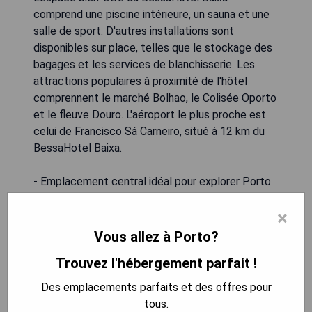
comprend une piscine intérieure, un sauna et une
salle de sport. D'autres installations sont
disponibles sur place, telles que le stockage des
bagages et les services de blanchisserie. Les
attractions populaires à proximité de l'hôtel
comprennent le marché Bolhao, le Colisée Oporto
et le fleuve Douro. L'aéroport le plus proche est
celui de Francisco Sá Carneiro, situé à 12 km du
BessaHotel Baixa.
- Emplacement central idéal pour explorer Porto
- Chambres luxueuses avec vue imprenable depuis
×
les balcons
- Piscine intérieure relaxante, sauna et centre de
Vous allez à Porto?
fitness
Trouvez l'hébergement parfait !
- Services tels qu'un centre d'affaires et des
massages thérapeutiques disponibles
Des emplacements parfaits et des offres pour
- Connexion Wi-Fi gratuite pour rester connecté
tous.