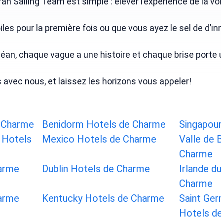
an Sailing Team est simple : élever l’expérience de la v
les pour la première fois ou que vous ayez le sel de d’i
céan, chaque vague a une histoire et chaque brise porte
 Charme
Benidorm Hotels de Charme
Singapou
t Hotels
Mexico Hotels de Charme
Valle de 
Charme
harme
Dublin Hotels de Charme
Irlande d
Charme
harme
Kentucky Hotels de Charme
Saint Ger
Hotels d