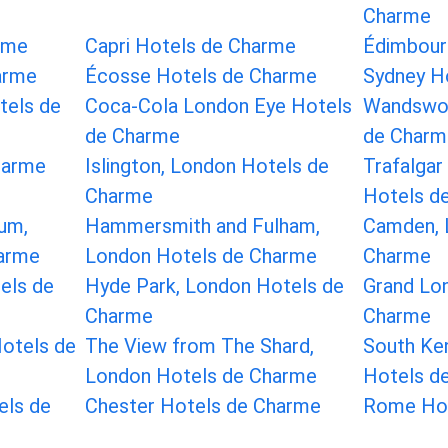
Charme
rme
Capri Hotels de Charme
Édimbour
arme
Écosse Hotels de Charme
Sydney H
tels de
Coca-Cola London Eye Hotels
Wandswor
de Charme
de Charm
harme
Islington, London Hotels de
Trafalgar
Charme
Hotels d
um,
Hammersmith and Fulham,
Camden, 
arme
London Hotels de Charme
Charme
els de
Hyde Park, London Hotels de
Grand Lo
Charme
Charme
otels de
The View from The Shard,
South Ke
London Hotels de Charme
Hotels d
els de
Chester Hotels de Charme
Rome Hot