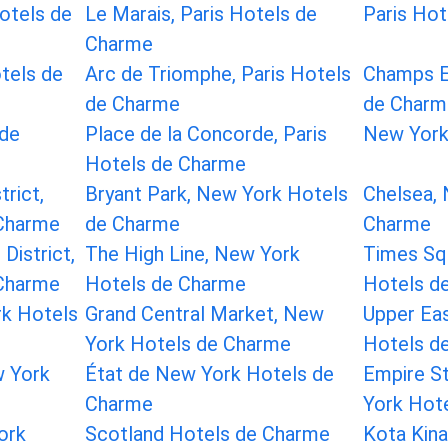
Hotels de
Le Marais, Paris Hotels de
Paris Ho
Charme
otels de
Arc de Triomphe, Paris Hotels
Champs El
de Charme
de Charm
 de
Place de la Concorde, Paris
New York
Hotels de Charme
rict,
Bryant Park, New York Hotels
Chelsea,
Charme
de Charme
Charme
 District,
The High Line, New York
Times Sq
Charme
Hotels de Charme
Hotels d
rk Hotels
Grand Central Market, New
Upper Eas
York Hotels de Charme
Hotels d
w York
État de New York Hotels de
Empire St
Charme
York Hot
ork
Scotland Hotels de Charme
Kota Kina