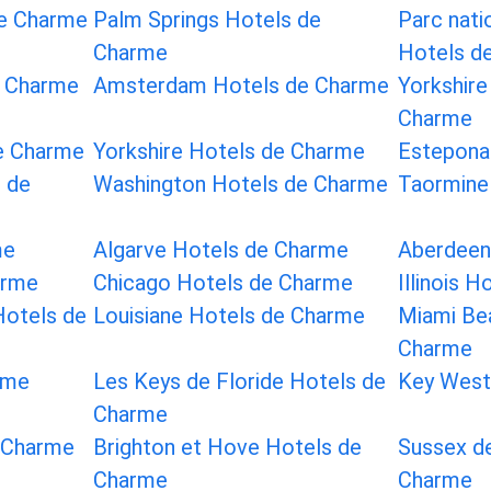
e Charme
Palm Springs Hotels de
Parc nati
Charme
Hotels d
e Charme
Amsterdam Hotels de Charme
Yorkshire
Charme
de Charme
Yorkshire Hotels de Charme
Estepona
 de
Washington Hotels de Charme
Taormine
me
Algarve Hotels de Charme
Aberdeen
arme
Chicago Hotels de Charme
Illinois 
Hotels de
Louisiane Hotels de Charme
Miami Be
Charme
rme
Les Keys de Floride Hotels de
Key West
Charme
 Charme
Brighton et Hove Hotels de
Sussex de
Charme
Charme