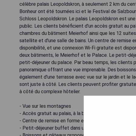
célèbre palais Leopoldskron, à seulement 2 km du cen
Bonheur ont été tournées ici et le Festival de Salzbourg
Schloss Leopoldskron. Le palais Leopoldskron est une 
public. Les clients bénéficient d'un accès gratuit au pa
chambres du bâtiment Meierhof ainsi que les 12 suites 
satellite et d'une salle de bains. Un centre de remise 
disponibilité, et une connexion Wi-Fi gratuite est dis
deux bâtiments, le Meierhof et le Palace. Le petit-déj
petit-déjeuner du palace. Par beau temps, les clients 
panoramique offrant une vue imprenable. Des boissons
également d'une terrasse avec vue sur le jardin et le 
sont juste à côté. Les clients peuvent profiter gratuit
à côté du complexe hôtelier.
- Vue sur les montagnes
- Accès gratuit au palais, à la bibliothèque Max Reinhar
- Centre de remise en forme et vélos à disposition des
- Petit-déjeuner buffet dans une salle majestueuse a
- Boissons et gâteaux proposés au café avec terrasse o