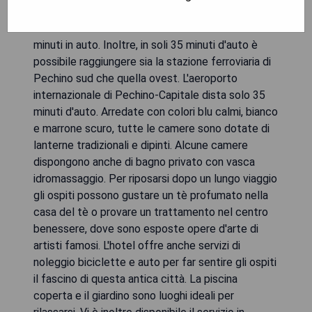
commerciale di Wangjing. Per bere qualcosa nella
vivace via dei bar di Sanlitun bastano solo 20
minuti in auto. Inoltre, in soli 35 minuti d'auto è
possibile raggiungere sia la stazione ferroviaria di
Pechino sud che quella ovest. L'aeroporto
internazionale di Pechino-Capitale dista solo 35
minuti d'auto. Arredate con colori blu calmi, bianco
e marrone scuro, tutte le camere sono dotate di
lanterne tradizionali e dipinti. Alcune camere
dispongono anche di bagno privato con vasca
idromassaggio. Per riposarsi dopo un lungo viaggio
gli ospiti possono gustare un tè profumato nella
casa del tè o provare un trattamento nel centro
benessere, dove sono esposte opere d'arte di
artisti famosi. L'hotel offre anche servizi di
noleggio biciclette e auto per far sentire gli ospiti
il fascino di questa antica città. La piscina
coperta e il giardino sono luoghi ideali per