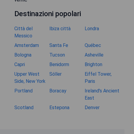
Destinazioni popolari
Città del
Ibiza città
Londra
Messico
Amsterdam
Santa Fe
Québec
Bologna
Tucson
Asheville
Capri
Benidorm
Brighton
Upper West
Sóller
Eiffel Tower,
Side, New York
Paris
Portland
Boracay
Ireland's Ancient
East
Scotland
Estepona
Denver