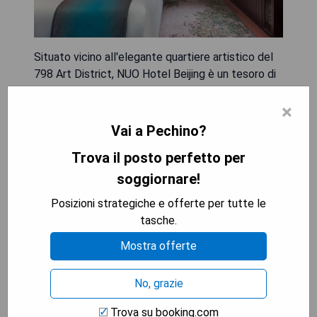
Situato vicino all'elegante quartiere artistico del
798 Art District, NUO Hotel Beijing è un tesoro di
innumerevoli opere d'arte e si trova a 15 minuti a
×
piedi dalla stazione della metropolitana Jiangtai
(Linea 14). L'hotel dispone di un centro benessere,
Vai a Pechino?
sale da ballo, spazio espositivo e centro fitness,
Trova il posto perfetto per
mentre gli ospiti possono gustare un pasto
presso il ristorante. Le camere e le suite,
soggiornare!
progettate con tocchi della dinastia Ming,
Posizioni strategiche e offerte per tutte le
combinano tecnologia, arte e impegno per
tasche.
l'efficienza ecologica. Le sei opzioni
gastronomiche di NUO Hotel Beijing
Mostra offerte
soddisferanno diverse esigenze, tra cui il
ristorante N' Joy aperto tutto il giorno e il
No, grazie
ristorante cinese Jia. NUO Hotel Beijing è vicino
alla zona artistica 798 di Pechino e al distretto
Trova su booking.com