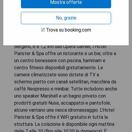
Mostra offerte
No, grazie
Trova su booking.com
Situato a Parigi, a 2 minuti a piedi dalla stazione
della metropolitana Cadet e dal Teatro Folies
Bergère, e a 1,2 km dall'Opera Garnier, l'Hotel
Parister & Spa offre un ristorante e un bar, oltre a
un centro benessere con piscina, hammam e
centro fitness disponibili gratuitamente. Le
camere climatizzate sono dotate di TV a
schermo piatto con canali satellitari, macchina da
caffè Nespresso e minibar. Tutte includono anche
uno speaker Marshall e un bagno privato con
prodotti gratuiti Nuxe, accappatoi e pantofole;
alcune vantano una vasca idromassaggio. L'Hotel
Parister & Spa offre il WiFi gratuito in tutta la
struttura. La colazione è disponibile ogni mattina
dalle 7 alle 10 (fino alle 10:30 la domenica). È