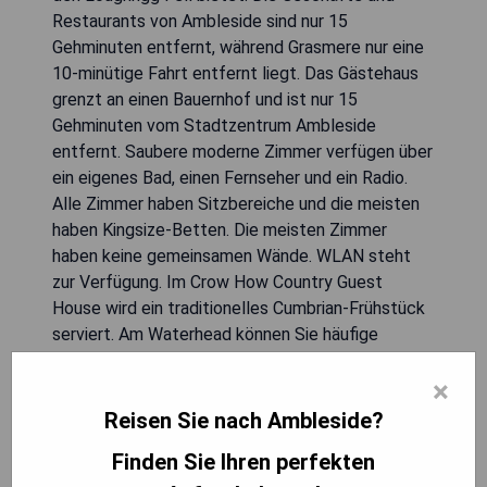
Restaurants von Ambleside sind nur 15
Gehminuten entfernt, während Grasmere nur eine
10-minütige Fahrt entfernt liegt. Das Gästehaus
grenzt an einen Bauernhof und ist nur 15
Gehminuten vom Stadtzentrum Ambleside
entfernt. Saubere moderne Zimmer verfügen über
ein eigenes Bad, einen Fernseher und ein Radio.
Alle Zimmer haben Sitzbereiche und die meisten
haben Kingsize-Betten. Die meisten Zimmer
haben keine gemeinsamen Wände. WLAN steht
zur Verfügung. Im Crow How Country Guest
House wird ein traditionelles Cumbrian-Frühstück
serviert. Am Waterhead können Sie häufige
Bootsfahrten nach Bowness und zum Lake
×
Windermere unternehmen. Das Crow How bietet
Ihnen außerdem Informationsmaterial mit vielen
Reisen Sie nach Ambleside?
Attraktionen der Umgebung sowie Bus- und
Finden Sie Ihren perfekten
Bootsfahrpläne an. Innerhalb einer Autostunde