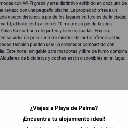
modas con Wi-Fi gratis y arte distintivo exhibido en cada una de
na terraza con una pequeña piscina. La propiedad ofrece un
do a poca distancia a pie de los lugares culturales de la ciudad,
me III, el hotel está a solo 5-10 minutos a pie de la zona
 Palau Sa Font son elegantes y bien equipadas. Hay aire
yen secador de pelo. La torre mirador del hotel ofrece vistas
éspedes también pueden usar un ordenador compartido con
 día. Este hotel amigable para mascotas y libre de humo combina
Alquileres de bicicletas y coches están disponibles en el lugar.
¿Viajas a Playa de Palma?
 DISPONIBILIDAD
¡Encuentra tu alojamiento ideal!