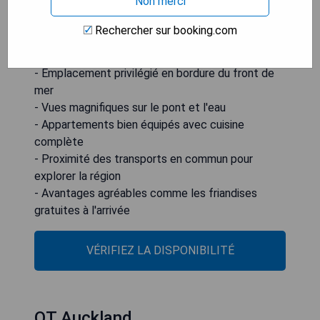
Non merci
parking couvert sécurisé sur place et un accès
Wi-Fi sont disponibles moyennant des frais
Rechercher sur booking.com
supplémentaires.
- Emplacement privilégié en bordure du front de
mer
- Vues magnifiques sur le pont et l'eau
- Appartements bien équipés avec cuisine
complète
- Proximité des transports en commun pour
explorer la région
- Avantages agréables comme les friandises
gratuites à l'arrivée
VÉRIFIEZ LA DISPONIBILITÉ
QT Auckland