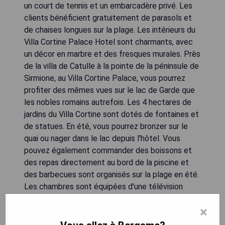
un court de tennis et un embarcadère privé. Les
clients bénéficient gratuitement de parasols et
de chaises longues sur la plage. Les intérieurs du
Villa Cortine Palace Hotel sont charmants, avec
un décor en marbre et des fresques murales. Près
de la villa de Catulle à la pointe de la péninsule de
Sirmione, au Villa Cortine Palace, vous pourrez
profiter des mêmes vues sur le lac de Garde que
les nobles romains autrefois. Les 4 hectares de
jardins du Villa Cortine sont dotés de fontaines et
de statues. En été, vous pourrez bronzer sur le
quai ou nager dans le lac depuis l'hôtel. Vous
pouvez également commander des boissons et
des repas directement au bord de la piscine et
des barbecues sont organisés sur la plage en été.
Les chambres sont équipées d'une télévision
satellite LCD, d'un climatiseur et d'un minibar.
×
- Jardin luxuriant avec piscine