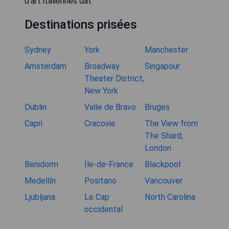
d'art italiennes dat
Destinations prisées
Sydney
York
Manchester
Amsterdam
Broadway
Singapour
Theater District,
New York
Dublin
Valle de Bravo
Bruges
Capri
Cracovie
The View from
The Shard,
London
Benidorm
Île-de-France
Blackpool
Medellín
Positano
Vancouver
Ljubljana
Le Cap
North Carolina
occidental