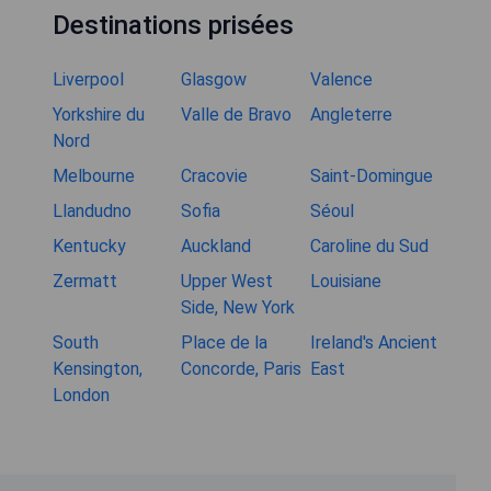
Destinations prisées
Liverpool
Glasgow
Valence
Yorkshire du
Valle de Bravo
Angleterre
Nord
Melbourne
Cracovie
Saint-Domingue
Llandudno
Sofia
Séoul
Kentucky
Auckland
Caroline du Sud
Zermatt
Upper West
Louisiane
Side, New York
South
Place de la
Ireland's Ancient
Kensington,
Concorde, Paris
East
London