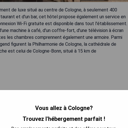
sement de luxe situé au centre de Cologne, à seulement 400
taurant et d'un bar, cet hôtel propose également un service en
nexion Wi-Fi gratuite est disponible dans tout l'établissement.
une machine à café, d'un coffre-fort, d'une télévision à écran
Toutes les chambres comprennent également une armoire. Parmi
Legend figurent la Philharmonie de Cologne, la cathédrale de
oche est celui de Cologne-Bonn, situé à 15 km de
Vous allez à Cologne?
 LA DISPONIBILITÉ
Trouvez l'hébergement parfait !