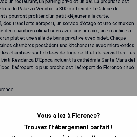
 un restaurant, un parking privé et un bar. La propriété est
ètres du Palazzo Vecchio, à 800 mètres de la Galerie de
s pourront profiter d'un petit-déjeuner à la carte.
 des transferts aéroport, un service d'étage et une connexion
pose des chambres climatisées avec une armoire, une machine à
 écran plat et une salle de bains privative avec bidet. Chaque
ertaines chambres possèdent une kitchenette avec micro-ondes.
 les chambres sont dotées de linge de lit et de serviettes. Les
alviati Residenza D'Epoca incluent la cathédrale Santa Maria del
fices. L'aéroport le plus proche est l'aéroport de Florence situé
lorence
e
Vous allez à Florence?
Trouvez l'hébergement parfait !
 LA DISPONIBILITÉ