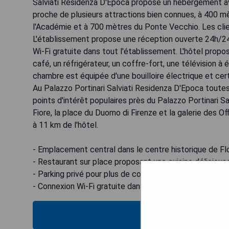
Salviati Residenza D'Epoca propose un hébergement avec
proche de plusieurs attractions bien connues, à 400 m
l'Académie et à 700 mètres du Ponte Vecchio. Les client
L'établissement propose une réception ouverte 24h/24,
Wi-Fi gratuite dans tout l'établissement. L'hôtel pro
café, un réfrigérateur, un coffre-fort, une télévision à
chambre est équipée d'une bouilloire électrique et c
Au Palazzo Portinari Salviati Residenza D'Epoca toutes
points d'intérêt populaires près du Palazzo Portinari S
Fiore, la place du Duomo di Firenze et la galerie des Of
à 11 km de l'hôtel.
- Emplacement central dans le centre historique de F
- Restaurant sur place proposant une cuisine délicieus
- Parking privé pour plus de commodité
- Connexion Wi-Fi gratuite dans tout l'établissement
VÉRIFIEZ