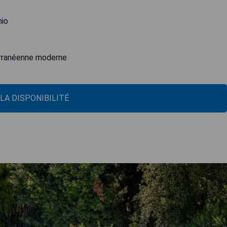
hio
erranéenne moderne
 LA DISPONIBILITÉ