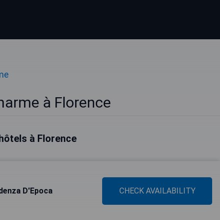
me
harme à Florence
hôtels à Florence
idenza D'Epoca
CHECK AVAILABILITY