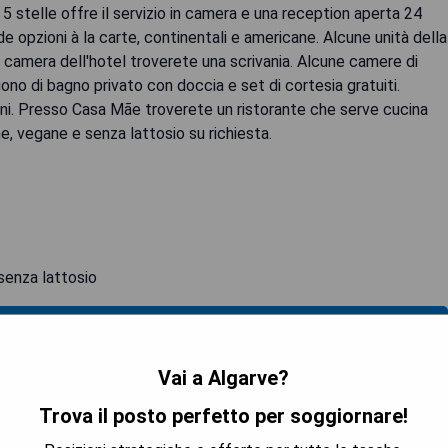
5 stelle offre il servizio in camera e una reception aperta 24
de opzioni à la carte, continentali e americane. Alcune unità della
i camera dell'hotel troverete una scrivania. Alcune camere di
no di bagno privato con doccia e set di cortesia gratuiti.
ani. Presso Casa Mãe troverete un ristorante che serve cucina
e, vegane e senza lattosio su richiesta.
senza lattosio
 LA DISPONIBILITÀ
Vai a Algarve?
Trova il posto perfetto per soggiornare!