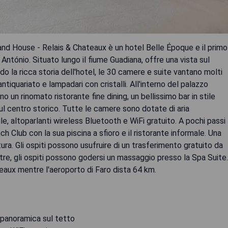
Grand House - Relais & Chateaux è un hotel Belle Époque e il primo
o António. Situato lungo il fiume Guadiana, offre una vista sul
o la ricca storia dell'hotel, le 30 camere e suite vantano molti
antiquariato e lampadari con cristalli. All'interno del palazzo
un rinomato ristorante fine dining, un bellissimo bar in stile
l centro storico. Tutte le camere sono dotate di aria
e, altoparlanti wireless Bluetooth e WiFi gratuito. A pochi passi
ach Club con la sua piscina a sfioro e il ristorante informale. Una
tura. Gli ospiti possono usufruire di un trasferimento gratuito da
oltre, gli ospiti possono godersi un massaggio presso la Spa Suite.
eaux mentre l'aeroporto di Faro dista 64 km.
a panoramica sul tetto