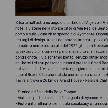
Situato nell'estremo angolo orientale dell'Algarve, il 
hotel a 5 stelle nella storica città di Vila Real de Sant
porto e sulla vicina città spagnola di Ayamonte. Onorand
dettagli di design, tra cui decorazioni intricate, pezzi d'
completamente restaurato del 1926 gli ospiti troveranno 
speakeasy e una terrazza panoramica che si affaccia su
condizionata, TV a schermo piatto, servizio butler mobil
dall'hotel i clienti possono rilassarsi presso il Grand Be
colazione a buffet viene servita ogni giorno nella strut
e per il Beach Club che include una piscina a sfioro. In
Tavira si trova a 26 km dal Grand House - Relais & Chat
- Storico edificio della Belle Époque
- Vista sul porto e sulla città spagnola di Ayamonte
- Ristorante raffinato, bar in stile speakeasy e terrazz