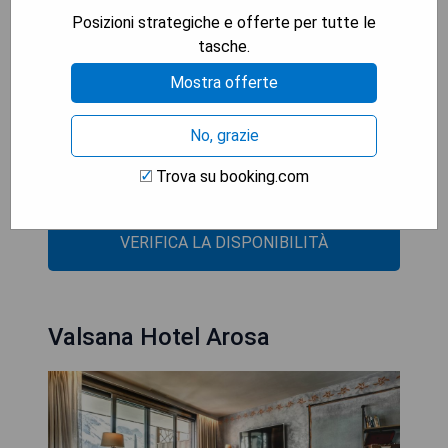
all'area spiaggia Untersee ed al corso d'avventura
Posizioni strategiche e offerte per tutte le
alle corde.
tasche.
Mostra offerte
- Accesso diretto alle piste da sci
- Ampia area spa con piscina coperta
No, grazie
- Camere spaziose con balcone
- Possibilità di preparare pasti leggeri nelle suite
Trova su booking.com
- Beneficio della Arosa Card in estate
VERIFICA LA DISPONIBILITÀ
Valsana Hotel Arosa