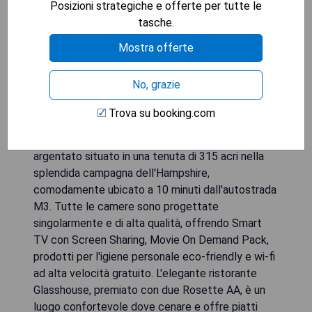
Posizioni strategiche e offerte per tutte le
tasche.
Mostra offerte
No, grazie
Trova su booking.com
Un'imponente casa signorile georgiana del XVIII
secolo, Oakley Hall è un hotel a quattro stelle
argentato situato in una tenuta di 315 acri nella
splendida campagna dell'Hampshire,
comodamente ubicato a 10 minuti dall'autostrada
M3. Tutte le camere sono progettate
singolarmente e di alta qualità, offrendo Smart
TV con Screen Sharing, Movie On Demand Pack,
prodotti per l'igiene personale eco-friendly e wi-fi
ad alta velocità gratuito. L'elegante ristorante
Glasshouse, premiato con due Rosette AA, è un
luogo confortevole dove cenare e offre piatti