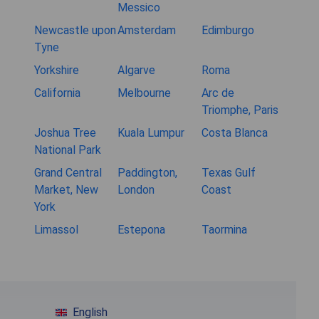
Messico
Newcastle upon
Amsterdam
Edimburgo
Tyne
Yorkshire
Algarve
Roma
California
Melbourne
Arc de
Triomphe, Paris
Joshua Tree
Kuala Lumpur
Costa Blanca
National Park
Grand Central
Paddington,
Texas Gulf
Market, New
London
Coast
York
Limassol
Estepona
Taormina
English