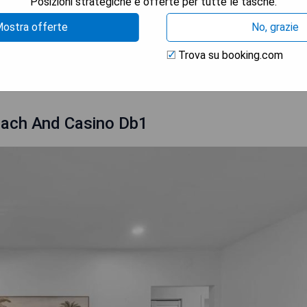
Posizioni strategiche e offerte per tutte le tasche.
irport
ostra offerte
No, grazie
Trova su booking.com
 LA DISPONIBILITÀ
ach And Casino Db1