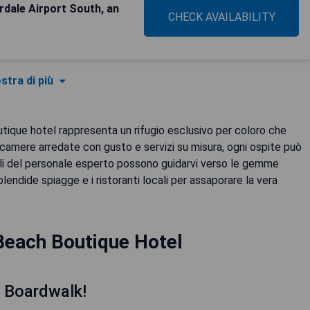
rdale Airport South, an
CHECK AVAILABILITY
stra di più
utique hotel rappresenta un rifugio esclusivo per coloro che
camere arredate con gusto e servizi su misura, ogni ospite può
gli del personale esperto possono guidarvi verso le gemme
endide spiagge e i ristoranti locali per assaporare la vera
Beach Boutique Hotel
o Boardwalk!