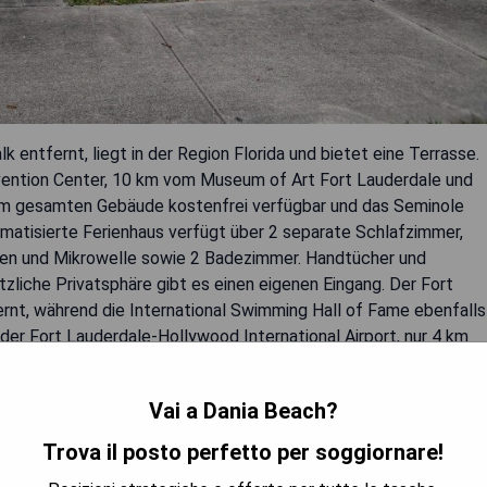
 entfernt, liegt in der Region Florida und bietet eine Terrasse.
vention Center, 10 km vom Museum of Art Fort Lauderdale und
 im gesamten Gebäude kostenfrei verfügbar und das Seminole
imatisierte Ferienhaus verfügt über 2 separate Schlafzimmer,
fen und Mikrowelle sowie 2 Badezimmer. Handtücher und
zliche Privatsphäre gibt es einen eigenen Eingang. Der Fort
rnt, während die International Swimming Hall of Fame ebenfalls
der Fort Lauderdale-Hollywood International Airport, nur 4 km
Vai a Dania Beach?
Trova il posto perfetto per soggiornare!