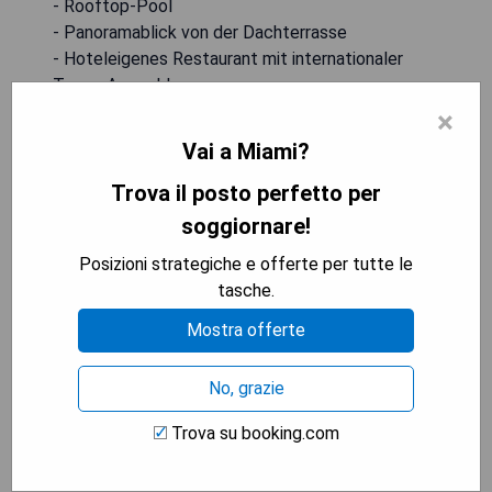
- Rooftop-Pool
- Panoramablick von der Dachterrasse
- Hoteleigenes Restaurant mit internationaler
Tapas-Auswahl
×
VERIFICA LA DISPONIBILITÀ
Vai a Miami?
Trova il posto perfetto per
soggiornare!
The Savoy Hotel & Beach Club
Posizioni strategiche e offerte per tutte le
tasche.
Mostra offerte
No, grazie
Trova su booking.com