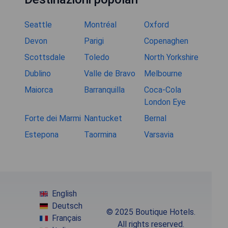
Seattle
Montréal
Oxford
Devon
Parigi
Copenaghen
Scottsdale
Toledo
North Yorkshire
Dublino
Valle de Bravo
Melbourne
Maiorca
Barranquilla
Coca-Cola
London Eye
Forte dei Marmi
Nantucket
Bernal
Estepona
Taormina
Varsavia
English
Deutsch
© 2025 Boutique Hotels.
Français
All rights reserved.